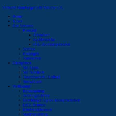
Verband Hamburger Ski Vereine e.V.
Home
News
Der Verband
Kontakt
Präsidium
Fachbereiche
PSG-Kontaktpersonen
Vereine
Ehrungen
Amtszeiten
Disziplinen
Ski Alpin
Ski Nordisch
Tourenwesen / Rollski
Snowboard
Wettkampf
Renntraining
Trainingsfahrten
Hamburger Alpine Meisterschaften
DSV Rennen
Kinder-Skirennen
Startpassantrag