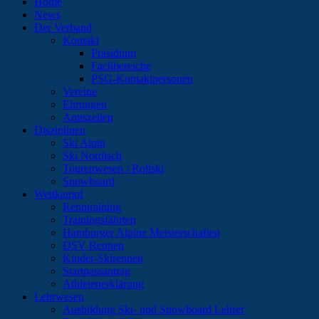
Home
News
Der Verband
Kontakt
Präsidium
Fachbereiche
PSG-Kontaktpersonen
Vereine
Ehrungen
Amtszeiten
Disziplinen
Ski Alpin
Ski Nordisch
Tourenwesen / Rollski
Snowboard
Wettkampf
Renntraining
Trainingsfahrten
Hamburger Alpine Meisterschaften
DSV Rennen
Kinder-Skirennen
Startpassantrag
Athletenerklärung
Lehrwesen
Ausbildung Ski- und Snowboard Lehrer