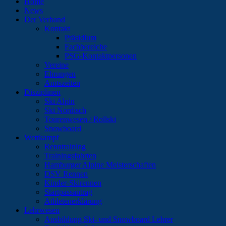
Home
News
Der Verband
Kontakt
Präsidium
Fachbereiche
PSG-Kontaktpersonen
Vereine
Ehrungen
Amtszeiten
Disziplinen
Ski Alpin
Ski Nordisch
Tourenwesen / Rollski
Snowboard
Wettkampf
Renntraining
Trainingsfahrten
Hamburger Alpine Meisterschaften
DSV Rennen
Kinder-Skirennen
Startpassantrag
Athletenerklärung
Lehrwesen
Ausbildung Ski- und Snowboard Lehrer