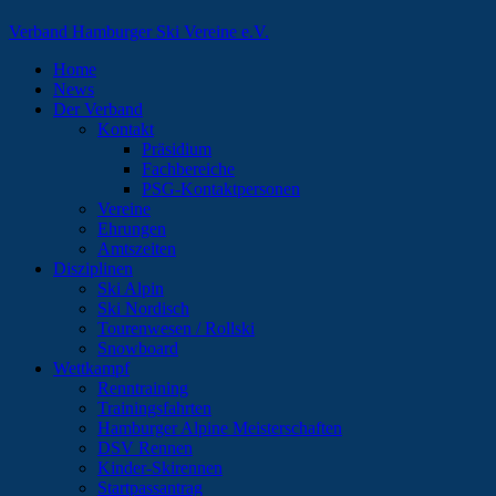
Verband Hamburger Ski Vereine e.V.
Home
News
Der Verband
Kontakt
Präsidium
Fachbereiche
PSG-Kontaktpersonen
Vereine
Ehrungen
Amtszeiten
Disziplinen
Ski Alpin
Ski Nordisch
Tourenwesen / Rollski
Snowboard
Wettkampf
Renntraining
Trainingsfahrten
Hamburger Alpine Meisterschaften
DSV Rennen
Kinder-Skirennen
Startpassantrag