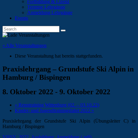
Fortbildung & Lizenz
Termine Lehrgänge
Anmeldung Lehrgänge
Events
« Alle Veranstaltungen
Diese Veranstaltung hat bereits stattgefunden.
Praxislehrgang – Grundstufe Ski Alpin in
Hamburg / Bispingen
8. Oktober 2022
-
9. Oktober 2022
«
Renntraining Wittenburg (02. – 03.10.22)
Kinder- und Jugendtrainingsfahrt 2022
»
Praxislehrgang der Grundstufe Ski Alpin (Übungsleiter C) in
Hamburg / Bispingen
VHSV_2022_Ausbildung_Anmeldung (.pdf)