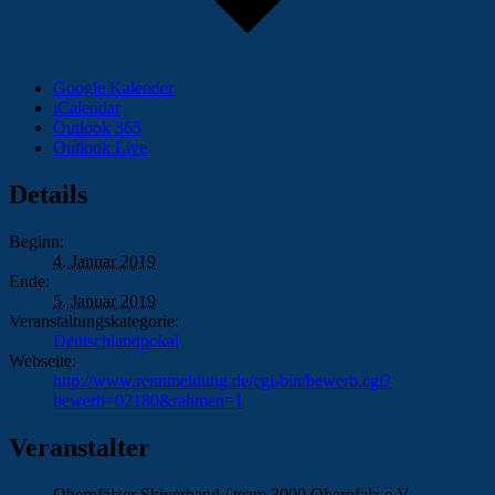
Google Kalender
iCalendar
Outlook 365
Outlook Live
Details
Beginn:
4. Januar 2019
Ende:
5. Januar 2019
Veranstaltungskategorie:
Deutschlandpokal
Webseite:
http://www.rennmeldung.de/cgi-bin/bewerb.cgi?
bewerb=02180&rahmen=1
Veranstalter
Oberpfälzer Skiverband / team 3000 Oberpfalz e.V.