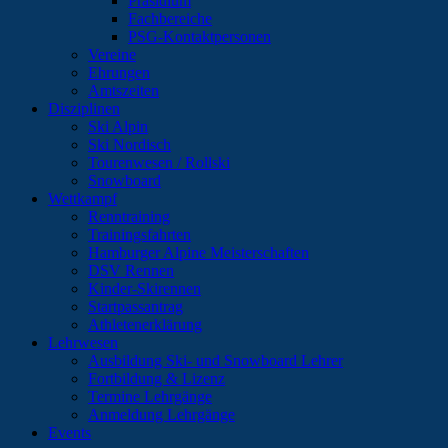
Präsidium
Fachbereiche
PSG-Kontaktpersonen
Vereine
Ehrungen
Amtszeiten
Disziplinen
Ski Alpin
Ski Nordisch
Tourenwesen / Rollski
Snowboard
Wettkampf
Renntraining
Trainingsfahrten
Hamburger Alpine Meisterschaften
DSV Rennen
Kinder-Skirennen
Startpassantrag
Athletenerklärung
Lehrwesen
Ausbildung Ski- und Snowboard Lehrer
Fortbildung & Lizenz
Termine Lehrgänge
Anmeldung Lehrgänge
Events