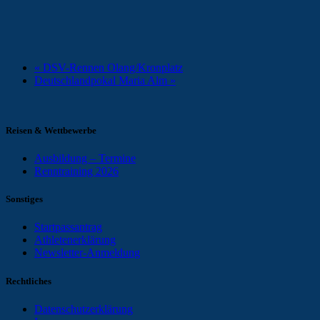
«
DSV-Rennen Olang/Kronplatz
Deutschlandpokal Maria Alm
»
Reisen & Wettbewerbe
Ausbildung – Termine
Renntraining 2026
Sonstiges
Startpassantrag
Athletenerklärung
Newsletter-Anmeldung
Rechtliches
Datenschutzerklärung