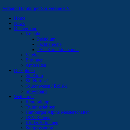
Verband Hamburger Ski Vereine e.V.
Home
News
Der Verband
Kontakt
Präsidium
Fachbereiche
PSG-Kontaktpersonen
Vereine
Ehrungen
Amtszeiten
Disziplinen
Ski Alpin
Ski Nordisch
Tourenwesen / Rollski
Snowboard
Wettkampf
Renntraining
Trainingsfahrten
Hamburger Alpine Meisterschaften
DSV Rennen
Kinder-Skirennen
Startpassantrag