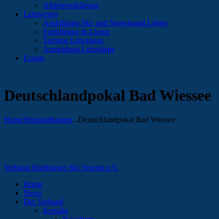
Athletenerklärung
Lehrwesen
Ausbildung Ski- und Snowboard Lehrer
Fortbildung & Lizenz
Termine Lehrgänge
Anmeldung Lehrgänge
Events
Deutschlandpokal Bad Wiessee
Home
Veranstaltungen
...
Deutschlandpokal Bad Wiessee
Verband Hamburger Ski Vereine e.V.
Home
News
Der Verband
Kontakt