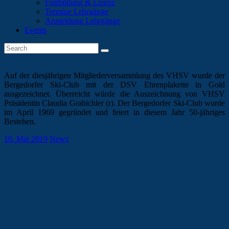
Fortbildung & Lizenz
Termine Lehrgänge
Anmeldung Lehrgänge
Events
Auf der diesjährigen Mitgliederversammlung des VHSV wurde der
Bergedorfer Ski-Club mit der DSV Ehrenplakette in Gold
ausgezeichnet. Überreicht würde die Auszeichnung von VHSV
Präsidentin Claudia Grabichler (r). Der Bergedorfer Ski-Club wurde
im April 1969 gegründet und feiert in diesem Jahr 50-jähriges
Bestehen.
10. Mai 2019
News