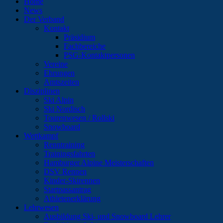
Home
News
Der Verband
Kontakt
Präsidium
Fachbereiche
PSG-Kontaktpersonen
Vereine
Ehrungen
Amtszeiten
Disziplinen
Ski Alpin
Ski Nordisch
Tourenwesen / Rollski
Snowboard
Wettkampf
Renntraining
Trainingsfahrten
Hamburger Alpine Meisterschaften
DSV Rennen
Kinder-Skirennen
Startpassantrag
Athletenerklärung
Lehrwesen
Ausbildung Ski- und Snowboard Lehrer