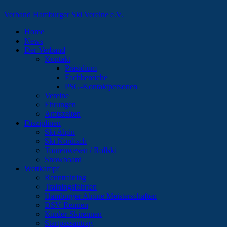
Verband Hamburger Ski Vereine e.V.
Home
News
Der Verband
Kontakt
Präsidium
Fachbereiche
PSG-Kontaktpersonen
Vereine
Ehrungen
Amtszeiten
Disziplinen
Ski Alpin
Ski Nordisch
Tourenwesen / Rollski
Snowboard
Wettkampf
Renntraining
Trainingsfahrten
Hamburger Alpine Meisterschaften
DSV Rennen
Kinder-Skirennen
Startpassantrag